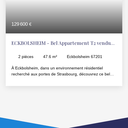
129 600
€
ECKBOLSHEIM - Bel Appartement T2 vendu
loué – Tram F à 4 minutes à pied
2
pièces
47.6
m²
Eckbolsheim 67201
À Eckbolsheim, dans un environnement résidentiel
recherché aux portes de Strasbourg, découvrez ce bel
appartement 2 pièces de 47,60 m² vendu loué, situé au
1er étage d’une copropriété des années 1990 bien
entretenue. Ce bien représente une bonne opportunité
d’investissement patrimonial grâce à son emplacement
recherché et à sa situation locative déjà en place. Dès
l’entrée, l’appartement offre une agréable sensation
d’espace grâce à une distribution bien pensée et une
circulation fluide entre les différentes pièces. Ses volumes