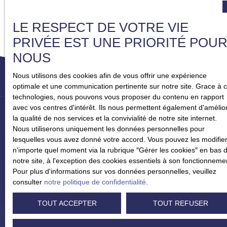
LE RESPECT DE VOTRE VIE
PRIVÉE EST UNE PRIORITÉ POU
NOUS
Nous utilisons des cookies afin de vous offrir une expérience
optimale et une communication pertinente sur notre site. Grace à 
technologies, nous pouvons vous proposer du contenu en rapport
avec vos centres d'intérêt. Ils nous permettent également d'amélio
la qualité de nos services et la convivialité de notre site internet.
Nous utiliserons uniquement les données personnelles pour
lesquelles vous avez donné votre accord. Vous pouvez les modifier
Je recherche un bien
n'importe quel moment via la rubrique ″Gérer les cookies″ en bas 
notre site, à l'exception des cookies essentiels à son fonctionneme
Vente appartement Strasbourg (67000)
Pour plus d'informations sur vos données personnelles, veuillez
Vente appartement Eschau (67114)
consulter
notre politique de confidentialité
.
Vente appartement Bischheim (67800)
TOUT ACCEPTER
TOUT REFUSER
Vente appartement Eckbolsheim (67201)
Vente maison Duppigheim (67120)