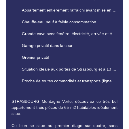
Appartement entièrement rafraîchi avant mise en vente. Eléments de cuisine et de salle d'eau et luminaires neufs
Chauffe-eau neuf à faible consommation
Grande cave avec fenêtre, électricité, arrivée et évacuation d'eau
Garage privatif dans la cour
Grenier privatif
Situation idéale aux portes de Strasbourg et à 13 minutes de l'aéroport de Strasbourg
Proche de toutes commodités et transports (lignes de Bus 2 et L1 au pied de l'immeuble)
STRASBOURG Montagne Verte, découvrez ce très bel
appartement trois pièces de 65 m2 habitables idéalement
situé.
Ce bien se situe au premier étage sur quatre, sans