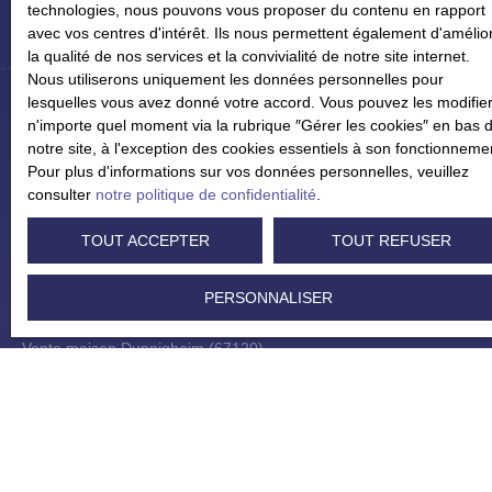
technologies, nous pouvons vous proposer du contenu en rapport
avec vos centres d'intérêt. Ils nous permettent également d'amélio
la qualité de nos services et la convivialité de notre site internet.
Nous utiliserons uniquement les données personnelles pour
lesquelles vous avez donné votre accord. Vous pouvez les modifier
n'importe quel moment via la rubrique ″Gérer les cookies″ en bas 
notre site, à l'exception des cookies essentiels à son fonctionneme
Je recherche un bien
Pour plus d'informations sur vos données personnelles, veuillez
consulter
notre politique de confidentialité
.
Vente appartement Strasbourg (67000)
TOUT ACCEPTER
TOUT REFUSER
Vente appartement Eschau (67114)
Vente appartement Bischheim (67800)
PERSONNALISER
Vente appartement Eckbolsheim (67201)
Vente maison Duppigheim (67120)
Vente maison Strasbourg (67100)
Je suis propriétaire