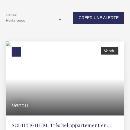
Type de bien
Appartement
Trier par
CRÉER UNE ALERTE
Pertinence
Localisation
Schiltigheim (67300)
Budget max (€)
Vendu
Surface min (m²)
RECHERCHER
Vendu
SCHILTIGHEIM, Très bel appartement en