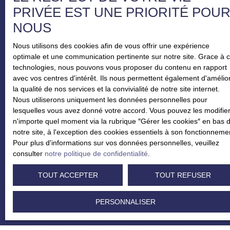
PRIVÉE EST UNE PRIORITÉ POU
J'accepte le traitement de mes données personnelles
NOUS
conformément au RGPD. Si vous ne souhaitez pas faire
l'objet de prospection commerciale par voie téléphonique,
Nous utilisons des cookies afin de vous offrir une expérience
vous pouvez vous inscrire gratuitement sur la liste
optimale et une communication pertinente sur notre site. Grace à 
d'opposition au démarchage téléphonique, prévu par
technologies, nous pouvons vous proposer du contenu en rapport
l'article L223-1 du code de la consommation, sur le site
avec vos centres d'intérêt. Ils nous permettent également d'amélio
Internet www.bloctel.gouv.fr ou par courrier adressé à :
la qualité de nos services et la convivialité de notre site internet.
Nous utiliserons uniquement les données personnelles pour
Société Worldline, Service Bloctel, CS 61311, 41013
lesquelles vous avez donné votre accord. Vous pouvez les modifier
BLOIS CEDEX.
n'importe quel moment via la rubrique ″Gérer les cookies″ en bas 
notre site, à l'exception des cookies essentiels à son fonctionneme
Pour en savoir plus sur le traitement de vos données
Pour plus d'informations sur vos données personnelles, veuillez
personnelles, veuillez consulter notre
politique de
consulter
notre politique de confidentialité
.
confidentialité
.
TOUT ACCEPTER
TOUT REFUSER
RECEVOIR DES ANNONCES
PERSONNALISER