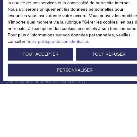
la qualité de nos services et la convivialité de notre site internet.
Nous utiliserons uniquement les données personnelles pour
lesquelles vous avez donné votre accord. Vous pouvez les modifier
n'importe quel moment via la rubrique ″Gérer les cookies″ en bas 
notre site, à l'exception des cookies essentiels à son fonctionneme
Pour plus d'informations sur vos données personnelles, veuillez
Je recherche un bien
consulter
notre politique de confidentialité
.
Vente appartement Strasbourg (67000)
TOUT ACCEPTER
TOUT REFUSER
Vente appartement Eschau (67114)
PERSONNALISER
Vente appartement Bischheim (67800)
Vente appartement Eckbolsheim (67201)
Vente maison Duppigheim (67120)
Vente maison Strasbourg (67100)
Je suis propriétaire
Estimez votre bien