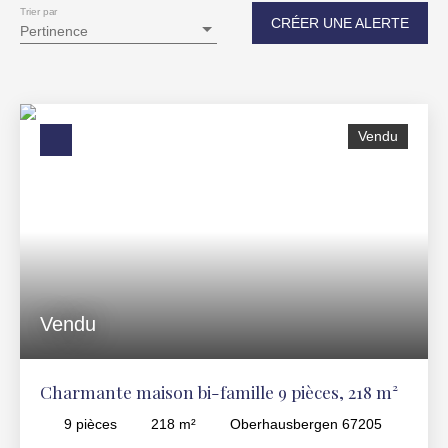
Maison
Trier par
CRÉER UNE ALERTE
Pertinence
Localisation
Oberhausbergen (67205)
Budget max (€)
Vendu
Surface min (m²)
RECHERCHER
Vendu
Charmante maison bi-famille 9 pièces, 218 m²
9
pièces
218
m²
Oberhausbergen 67205