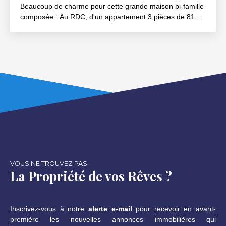
Beaucoup de charme pour cette grande maison bi-famille
composée : Au RDC, d'un appartement 3 pièces de 81
m², avec salon/séjour, cuisine indépendante et coin repas,
deux chambres, une salle de bain avec douche et
baignoire, ainsi qu'un WC séparé. Ce logement est
actuellement loué moyennant un loyer charges comprises
de 5 400 euros/an. Au premier étage, un appartement 5
pièces, à rafraîchir, avec salon/salle à manger de 36 m²,
cuisine indépendante et coin repas, séjour avec cheminée
donnant sur une terrasse orientée Sud (vue sur jardin),
deux chambres et une salle de bain avec douche et
baignoire, WC séparé (disponibilité 06-2020). Sous les
combles, une chambre de 16 m² et un vaste grenier
aménageable. L'ensemble sur 3. 20 ares, cour et jardin
paysagé compris. Un garage abris et deux grandes caves
VOUS NE TROUVEZ PAS
en sous-sol viennent compléter cette offre.
La Propriété de vos Rêves ?
Inscrivez-vous à notre
alerte e-mail
pour recevoir en avant-
première les nouvelles annonces immobilières qui