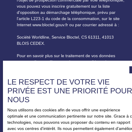
vous pouvez vous inscrire gratuitement sur la liste
d'opposition au démarchage téléphonique, prévu par
l'article L223-1 du code de la consommation, sur le site
Internet www.bloctel.gouv.fr ou par courrier adressé à :
Société Worldline, Service Bloctel, CS 61311, 41013
BLOIS CEDEX.
Pour en savoir plus sur le traitement de vos données
personnelles, veuillez consulter notre
politique de
confidentialité
.
LE RESPECT DE VOTRE VIE
RECEVOIR DES ANNONCES
PRIVÉE EST UNE PRIORITÉ POU
NOUS
Nous utilisons des cookies afin de vous offrir une expérience
optimale et une communication pertinente sur notre site. Grace à 
technologies, nous pouvons vous proposer du contenu en rapport
avec vos centres d'intérêt. Ils nous permettent également d'amélio