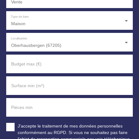
Vente
Type de bien
Maison
Localisation
Oberhausbergen (67205)
Budget max (€)
Surface min (m²)
Pièces min
J'accepte le traitement de mes données personnelles
conformément au RGPD. Si vous ne souhaitez pas faire
l'objet de prospection commerciale par voie téléphonique,