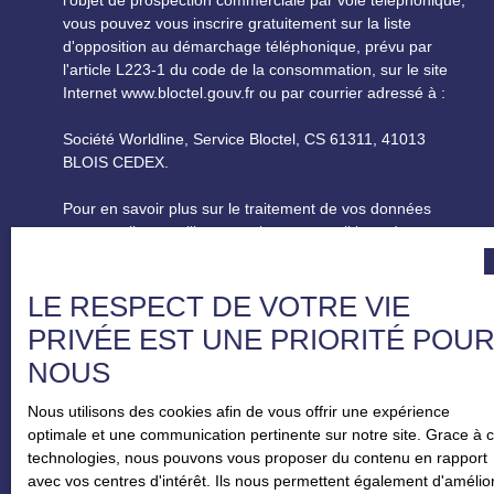
vous pouvez vous inscrire gratuitement sur la liste
d'opposition au démarchage téléphonique, prévu par
l'article L223-1 du code de la consommation, sur le site
Internet www.bloctel.gouv.fr ou par courrier adressé à :
Société Worldline, Service Bloctel, CS 61311, 41013
BLOIS CEDEX.
Pour en savoir plus sur le traitement de vos données
personnelles, veuillez consulter notre
politique de
confidentialité
.
LE RESPECT DE VOTRE VIE
RECEVOIR DES ANNONCES
PRIVÉE EST UNE PRIORITÉ POU
NOUS
Nous utilisons des cookies afin de vous offrir une expérience
optimale et une communication pertinente sur notre site. Grace à 
technologies, nous pouvons vous proposer du contenu en rapport
avec vos centres d'intérêt. Ils nous permettent également d'amélio