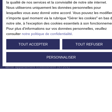
la qualité de nos services et la convivialité de notre site internet.
Nous utiliserons uniquement les données personnelles pour
lesquelles vous avez donné votre accord. Vous pouvez les modifier
n'importe quel moment via la rubrique ″Gérer les cookies″ en bas 
notre site, à l'exception des cookies essentiels à son fonctionneme
Pour plus d'informations sur vos données personnelles, veuillez
Je recherche un bien
consulter
notre politique de confidentialité
.
Vente appartement Strasbourg (67000)
TOUT ACCEPTER
TOUT REFUSER
Vente appartement Eschau (67114)
PERSONNALISER
Vente appartement Bischheim (67800)
Vente appartement Eckbolsheim (67201)
Vente maison Duppigheim (67120)
Vente maison Strasbourg (67100)
Je suis propriétaire
Estimez votre bien