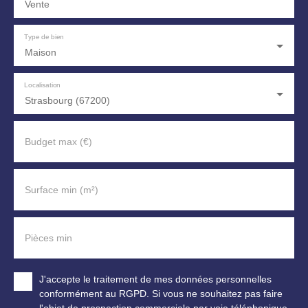
Vente
Type de bien
Maison
Localisation
Strasbourg (67200)
Budget max (€)
Surface min (m²)
Pièces min
J'accepte le traitement de mes données personnelles
conformément au RGPD. Si vous ne souhaitez pas faire
l'objet de prospection commerciale par voie téléphonique,