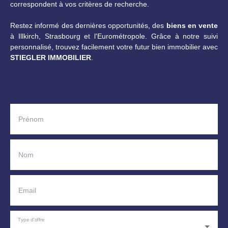
et des médecins généralistes. En 10 minutes à pied, vous
correspondent à vos critères de recherche.
pourrez faire vos courses dans une alimentation
générale, déguster des plats délicieux dans l'un des sept
Restez informé des dernières opportunités, des
biens en vente
restaurants à proximité, ou inscrire vos enfants à la
à Illkirch, Strasbourg et l'Eurométropole. Grâce à notre suivi
maternelle ou à l'école élémentaire. Plusieurs parcs et
personnalisé, trouvez facilement votre futur bien immobilier avec
jardins sont accessibles en 5 minutes en voiture, tout
STIEGLER IMMOBILIER
.
comme deux collèges. Pour les urgences, deux hôpitaux
sont situés à 10 minutes en voiture.
Prénom
Nom
Email
Type d'offre