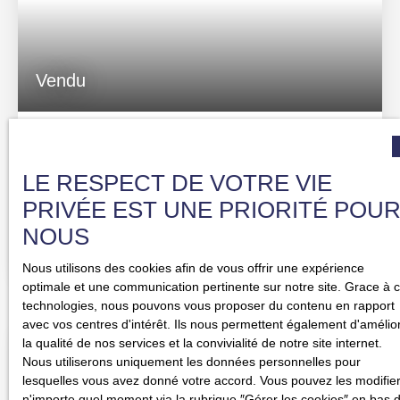
Vendu
ILLKIRCH CENTRE, Attique 4/5 P. 107 m2
5
pièces
107.07
m²
LE RESPECT DE VOTRE VIE
Illkirch-Graffenstaden 67400
PRIVÉE EST UNE PRIORITÉ POU
ILLKIRCH centre, face au terminus de la ligne A du
NOUS
tramway (arrêt : GRAFFENSTADEN), venez découvrir cet
agréable et confidentiel attique 4/5 pièces de 107 m2
Nous utilisons des cookies afin de vous offrir une expérience
(116 m2 au sol), idéalement situé en seconde ligne et au
optimale et une communication pertinente sur notre site. Grace à 
fond d'une impasse privative très en retrait du trafic de la
technologies, nous pouvons vous proposer du contenu en rapport
route de Lyon. La résidence "Le Clos des Orfèvres” est
avec vos centres d'intérêt. Ils nous permettent également d'amélio
une petite copropriété de 17 lots d'habitations sur 4
la qualité de nos services et la convivialité de notre site internet.
Vendu
étages, offrant une vue panoramique imprenable sur
Nous utiliserons uniquement les données personnelles pour
Illkirch et ses maisons d'habitations avec jardins. Cet
lesquelles vous avez donné votre accord. Vous pouvez les modifier
attique en dernier étage est composé d'un grand et
n'importe quel moment via la rubrique ″Gérer les cookies″ en bas 