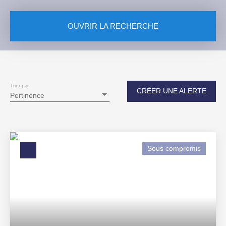
OUVRIR LA RECHERCHE
Vente
Type de bien
Appartement
Trier par
CRÉER UNE ALERTE
Pertinence
Localisation
Illkirch-Graffenstaden (67400)
Budget max (€)
Sous compromis
Surface min (m²)
RECHERCHER