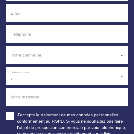
Email
Téléphone
Votre commune
Vous souhaitez
-
Votre message
J'accepte le traitement de mes données personnelles
conformément au RGPD. Si vous ne souhaitez pas faire
l'objet de prospection commerciale par voie téléphonique,
vous pouvez vous inscrire gratuitement sur la liste