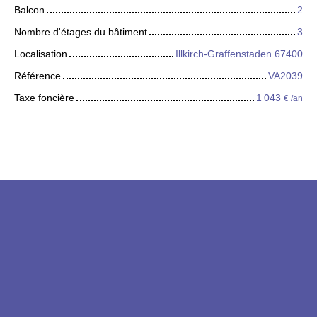
Balcon
2
Nombre d'étages du bâtiment
3
Localisation
Illkirch-Graffenstaden 67400
Référence
VA2039
Taxe foncière
1 043
€ /an