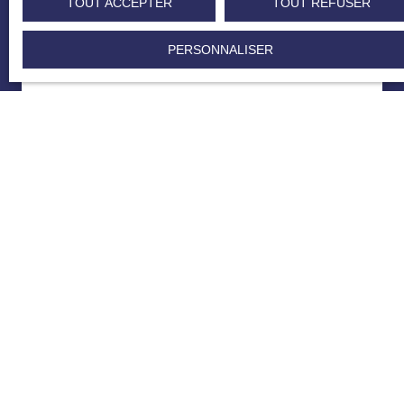
TOUT ACCEPTER
TOUT REFUSER
PERSONNALISER
Arnaud WURTZ
Négociateur
+33 7 86 68 31 78
Envoyer un e-mail