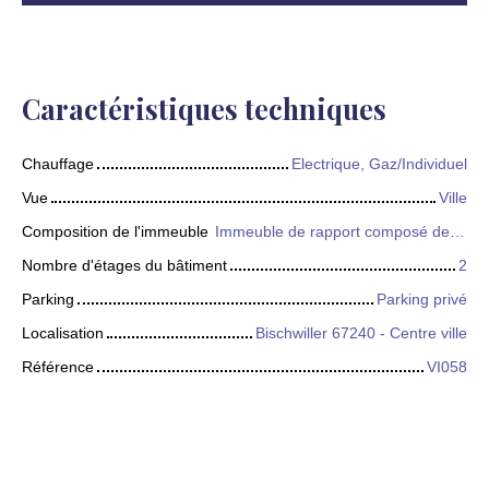
Caractéristiques techniques
Chauffage
Electrique, Gaz/Individuel
Vue
Ville
Composition de l'immeuble
Immeuble de rapport composé de 5 logements d'habitation (trois appartements de deux pièces dont un au rez-de-chaussée et deux au premier étage ainsi que deux appartements de trois pièces au deuxième étage et aux combles) et d'un local commercial (au rez-de-chaussée côté rues). Deux entrées par palier. Davantage d'éléments dans le descriptif détaillé du bien.
Nombre d'étages du bâtiment
2
Parking
Parking privé
Localisation
Bischwiller 67240 - Centre ville
Référence
VI058