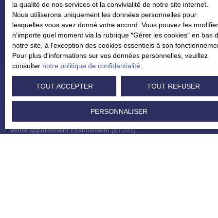
la qualité de nos services et la convivialité de notre site internet.
Nous utiliserons uniquement les données personnelles pour
lesquelles vous avez donné votre accord. Vous pouvez les modifier
n'importe quel moment via la rubrique ″Gérer les cookies″ en bas 
notre site, à l'exception des cookies essentiels à son fonctionneme
Pour plus d'informations sur vos données personnelles, veuillez
Je recherche un bien
consulter
notre politique de confidentialité
.
Vente appartement Strasbourg (67000)
TOUT ACCEPTER
TOUT REFUSER
Vente appartement Eschau (67114)
PERSONNALISER
Vente appartement Bischheim (67800)
Vente appartement Eckbolsheim (67201)
Vente maison Duppigheim (67120)
Vente maison Strasbourg (67100)
Je suis propriétaire
Estimez votre bien