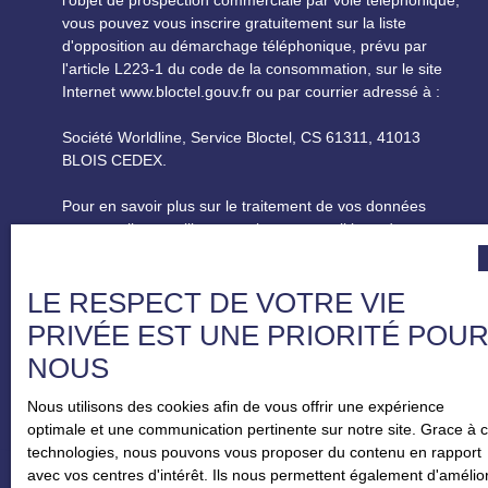
qualité de vie. Une belle opportunité à découvrir
vous pouvez vous inscrire gratuitement sur la liste
rapidement BISCHHEIM...
d'opposition au démarchage téléphonique, prévu par
l'article L223-1 du code de la consommation, sur le site
Internet www.bloctel.gouv.fr ou par courrier adressé à :
Société Worldline, Service Bloctel, CS 61311, 41013
BLOIS CEDEX.
Pour en savoir plus sur le traitement de vos données
personnelles, veuillez consulter notre
politique de
confidentialité
.
LE RESPECT DE VOTRE VIE
RECEVOIR DES ANNONCES
PRIVÉE EST UNE PRIORITÉ POU
NOUS
Nous utilisons des cookies afin de vous offrir une expérience
optimale et une communication pertinente sur notre site. Grace à 
technologies, nous pouvons vous proposer du contenu en rapport
avec vos centres d'intérêt. Ils nous permettent également d'amélio